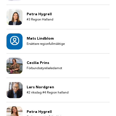
Petra Hygrell
#3 Region Halland
Mats Lindblom
Ersättare regionfullmäktige
Cecilia Prins
Förbundsstyrelseledamot
Lars Nordgren
#2 riksdag #4 Region halland
Petra Hygrell