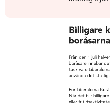
Billigare 
boråsarn
Från den 1 juli halve
boråsare innebär det
tack vare Liberalern
använda det statliga
För Liberalerna Borå
När det blir billigare
eller fritidsaktivitet