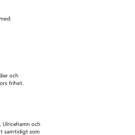
 med:
dier och
rs frihet.
, Ulricehamn och
ivt samtidigt som