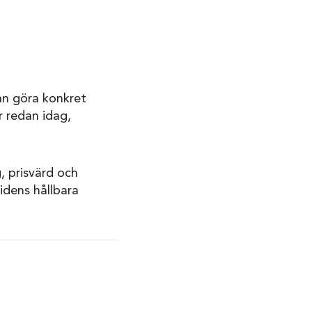
kan göra konkret
r redan idag,
, prisvärd och
idens hållbara