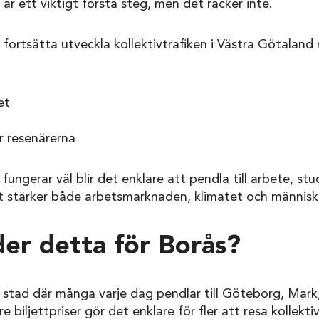
är ett viktigt första steg, men det räcker inte.
å fortsätta utveckla kollektivtrafiken i Västra Götaland
et
r resenärerna
 fungerar väl blir det enklare att pendla till arbete, stu
Det stärker både arbetsmarknaden, klimatet och människo
er detta för Borås?
 stad där många varje dag pendlar till Göteborg, Mark
e biljettpriser gör det enklare för fler att resa kollekt