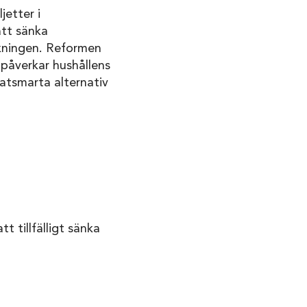
jetter i
att sänka
nkningen. Reformen
r påverkar hushållens
matsmarta alternativ
t tillfälligt sänka