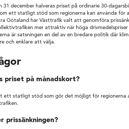
den 31 december halveras priset på ordinarie 30-dagarsbil
nom ett statligt stöd som regionerna kan använda för 
ästra Götaland har Västtrafik valt att genomföra prissä
kollektivtrafiken mer attraktiv när höga drivmedelsprise
erna är satsningen en del av en bredare politik där kli
re och enklare att välja.
rågor
s priset på månadskort?
 ett statligt stöd som gör det möjligt för regionerna at
trafiken.
er prissänkningen?