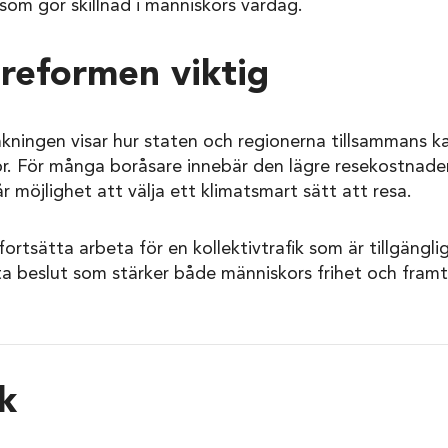
k som gör skillnad i människors vardag.
 reformen viktig
sänkningen visar hur staten och regionerna tillsammans 
or. För många boråsare innebär den lägre resekostnade
r möjlighet att välja ett klimatsmart sätt att resa.
rtsätta arbeta för en kollektivtrafik som är tillgänglig
atta beslut som stärker både människors frihet och framt
k