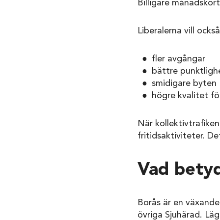
Billigare månadskort 
Liberalerna vill ocks
fler avgångar
bättre punktligh
smidigare byten
högre kvalitet fö
När kollektivtrafiken
fritidsaktiviteter. 
Vad betyd
Borås är en växande
övriga Sjuhärad. Lägr