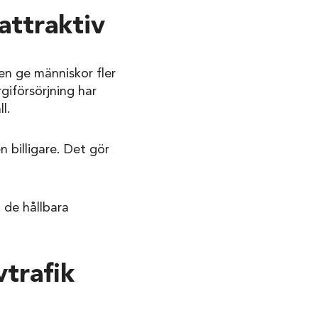
attraktiv
en ge människor fler
rgiförsörjning har
l.
n billigare. Det gör
 de hållbara
vtrafik