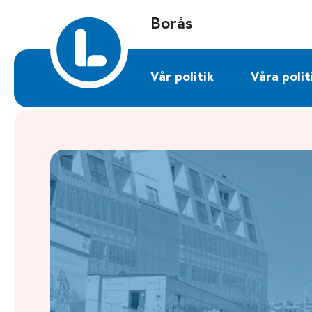
Sök på boras.liberalerna.se
Borås
Vår politik
Våra polit