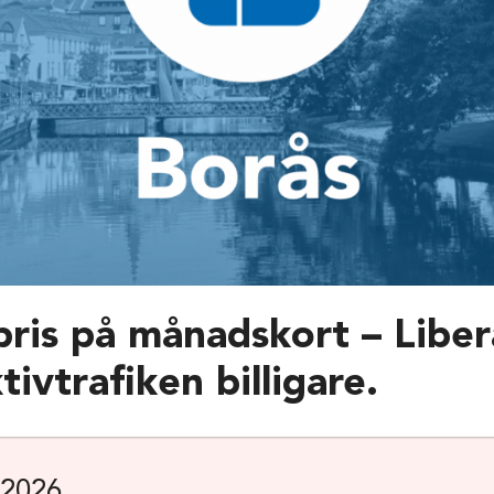
pris på månadskort – Libera
tivtrafiken billigare.
 2026