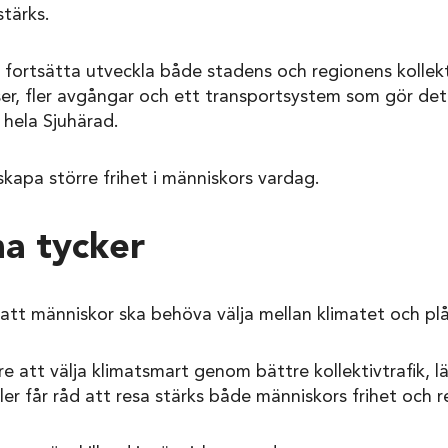
tärks.
l fortsätta utveckla både stadens och regionens kollekti
ser, fler avgångar och ett transportsystem som gör det
 hela Sjuhärad.
kapa större frihet i människors vardag.
na tycker
e att människor ska behöva välja mellan klimatet och p
are att välja klimatsmart genom bättre kollektivtrafik, lä
fler får råd att resa stärks både människors frihet och 