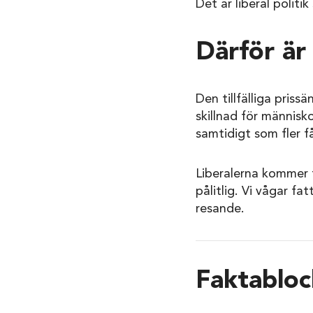
Det är liberal politi
Därför är
Den tillfälliga pris
skillnad för människ
samtidigt som fler få
Liberalerna kommer fo
pålitlig. Vi vågar f
resande.
Faktabloc